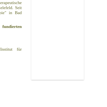
rapeutische
lefeld. Seit
pie" in Bad
 fundierten
nstitut für