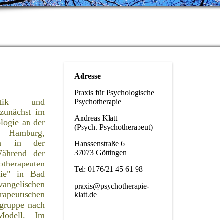
Adresse
Praxis für Psychologische
tik und
Psychotherapie
zunächst im
Andreas Klatt
logie an der
(Psych. Psychotherapeut)
l Hamburg,
en in der
Hanssenstraße 6
37073 Göttingen
Während der
therapeuten
Tel: 0176/21 45 61 98
pie" in Bad
Evangelischen
praxis@psychotherapie-
rapeutischen
klatt.de
gruppe nach
 Modell. Im